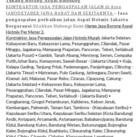
Tukang Borong Aspal Bandung
KONTRAKTOR JASA PENGASPALAN JALAN di Area
JABODETABEK JAWA BARAT DAN SEKITARNYA
–
Jasa
pengaspalan perbaikan jalan Aspal Hotmix Jakarta
Bergaransi
Silahkan Hubungi Kami:
Harga
Jasa
Borong Aspal
Hotmix Per Meter 2.
Kontraktor Jasa Pengaspalan Jalan Hotmix Murah
Jakarta Selatan:
Kebayoran Baru, Kebayoran Lama, Pesanggrahan, Cilandak, Pasar
Minggu, Jagakarsa, Mampang Prapatan, Pancoran, Tebet, Setiabudi
(Jakarta Pusat) • Gambir, Tanah Abang, Menteng, Senen, Cempaka
Putih,Johar Baru, Kemayoran, Sawah Besar - (Jakarta Utara) • Koja,
Kelapa Gading, Tanjung Priuk, Pademangan, Penjaringan, Cilincing -
(Jakarta Timur) • Matraman, Pulo Gadung, Jatinegara, Duren Sawit,
Kramat Jati, Makasar, Pasar Rebo, Ciracas, Cipayung, Cakung -
(Jakarta Selatan) • Kebayoran Baru, Kebayoran Lama,
Pesanggrahan, Cilandak, Pasar Minggu, Jagakarsa, Mampang
Prapatan, Pancoran, Tebet, Setiabudi - (Jakarta Barat) •
Cengkareng, Grogol Petamburan, Kalideres, Kebon Jeruk,
Kembangan, Palmerah, Taman Sari, Tambora - (Kepulauan Seribu) •
Kepulauan Seribu Utara, Kepulauan Seribu Selatan (Kota Bandung)
Andir, Antapani, Arcamanik, Astanaanyar, Babakanciparay, Bandung
Kidul, Bandung Kulon, Bandung Wetan, Batununggal, Bojongloa
Kaler, Bojongloa Kidul, Buahbatu, Cibeunying Kaler, Cibeunying
Kidul, Cibiru, Cicendo, Cidadap, Kiaracondong, Lengkong,