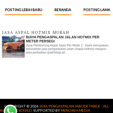
POSTING LEBIH BARU
BERANDA
POSTING LAMA
JASA ASPAL HOTMIX MURAH
BIAYA PENGASPALAN JALAN HOTMIX PER
METER PERSEGI
Jasa Pemborong Aspal Jalan Per Meter 2. Kami merupakan
perusahan jasa pengaspalan jalan (Aspal hotmix) maupun
jasa perbaikan (patching) jal...
COPYRIGHT ©
2026
JASA PENGASPALAN JABODETABEK - ALL
RIGHTS RESERVED.
SUPPORTED BY
MENOREH MEDIA