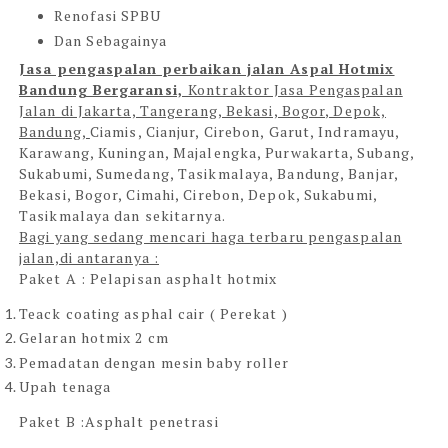
Renofasi SPBU
Dan Sebagainya
Jasa pengaspalan perbaikan jalan Aspal Hotmix
Bandung Bergaransi,
Kontraktor Jasa Pengaspalan
Jalan di Jakarta, Tangerang, Bekasi, Bogor, Depok,
Bandung,
Ciamis, Cianjur, Cirebon, Garut, Indramayu,
Karawang, Kuningan, Majalengka, Purwakarta, Subang,
Sukabumi, Sumedang, Tasikmalaya, Bandung, Banjar,
Bekasi, Bogor, Cimahi, Cirebon, Depok, Sukabumi,
Tasikmalaya dan sekitarnya.
Bagi yang sedang mencari haga terbaru pengaspalan
jalan,di antaranya :
Paket A : Pelapisan asphalt hotmix
Teack coating asphal cair ( Perekat )
Gelaran hotmix 2 cm
Pemadatan dengan mesin baby roller
Upah tenaga
Paket B :Asphalt penetrasi