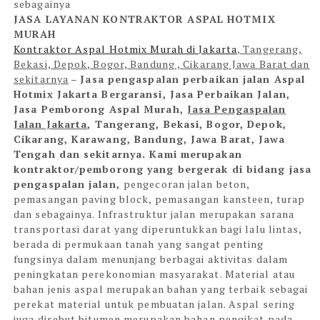
sebagainya
JASA LAYANAN KONTRAKTOR ASPAL HOTMIX
MURAH
Kontraktor Aspal Hotmix Murah di Jakarta
, Tangerang,
Bekasi, Depok, Bogor, Bandung , Cikarang Jawa Barat dan
sekitarnya
–
Jasa pengaspalan perbaikan jalan Aspal
Hotmix Jakarta Bergaransi,
Jasa Perbaikan Jalan,
Jasa Pemborong Aspal Murah,
Jasa Pengaspalan
Jalan Jakarta
, Tangerang, Bekasi, Bogor, Depok,
Cikarang, Karawang, Bandung, Jawa Barat, Jawa
Tengah dan sekitarnya. Kami merupakan
kontraktor/pemborong yang bergerak di bidang jasa
pengaspalan jalan,
pengecoran jalan beton,
pemasangan paving block, pemasangan kansteen, turap
dan sebagainya. Infrastruktur jalan merupakan sarana
transportasi darat yang diperuntukkan bagi lalu lintas,
berada di permukaan tanah yang sangat penting
fungsinya dalam menunjang berbagai aktivitas dalam
peningkatan perekonomian masyarakat. Material atau
bahan jenis aspal merupakan bahan yang terbaik sebagai
perekat material untuk pembuatan jalan. Aspal sering
juga disebut bitumen merupakan bahan pengikat pada