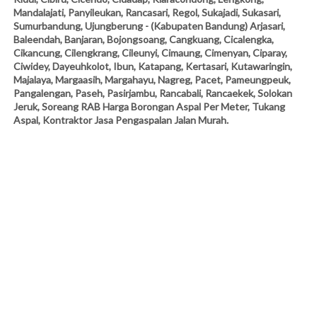
Mandalajati, Panyileukan, Rancasari, Regol, Sukajadi, Sukasari,
Sumurbandung, Ujungberung - (Kabupaten Bandung) Arjasari,
Baleendah, Banjaran, Bojongsoang, Cangkuang, Cicalengka,
Cikancung, Cilengkrang, Cileunyi, Cimaung, Cimenyan, Ciparay,
Ciwidey, Dayeuhkolot, Ibun, Katapang, Kertasari, Kutawaringin,
Majalaya, Margaasih, Margahayu, Nagreg, Pacet, Pameungpeuk,
Pangalengan, Paseh, Pasirjambu, Rancabali, Rancaekek, Solokan
Jeruk, Soreang RAB Harga Borongan Aspal Per Meter, Tukang
Aspal, Kontraktor Jasa Pengaspalan Jalan Murah.
JASA PENGASPALAN DI JAKARTA UTARA: Koja,
Kelapa Gading, Tanjung Priuk, Pademangan,
Penjaringan, Cilincing - Jakarta Timur Matraman,
Pulo Gadung, Jatinegara, Duren Sawit, Kramat Jati,
Makasar, Pasar ebo, Ciracas, Cipayung, Cakung -
(Jakarta Selatan) • Kebayoran Baru, Kebayoran
Lama, Pesanggrahan, Cilandak, Pasar Minggu,
Jagakarsa, Mampang Prapatan, Pancoran, Tebet,
Setiabudi - (Jakarta Barat) • Cengkareng, Grogol
Petamburan, Kalideres, Kebon Jeruk, Kembangan,
Palmerah, Taman Sari, Tambora (Kota Bandung)
Andir, Antapani, Arcamanik, Astanaanyar,
Babakanciparay, Bandung Kidul, Bandung Kulon,